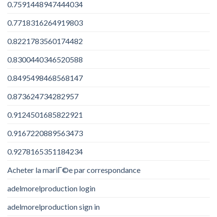
0.7591448947444034
0.7718316264919803
0.8221783560174482
0.8300440346520588
0.8495498468568147
0.873624734282957
0.9124501685822921
0.9167220889563473
0.9278165351184234
Acheter la mariГ©e par correspondance
adelmorelproduction login
adelmorelproduction sign in