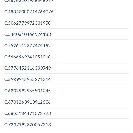
0.48763201958648217
0.48843080714764076
0.5062779972331958
0.5440610466924183
0.5526112377474192
0.5666969241051018
0.5776452316393749
0.5989945955371214
0.6202992965501345
0.6701263913912636
0.6855184471072723
0.7237992320057213