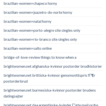
brazilian-women+chapeco horny
brazilian-women+juazeiro-do-norte horny
brazilian-women+natal horny
brazilian-women+porto-alegre site singles only
brazilian-women+rio-branco site singles only
brazilian-women+salto online
bridge-of-love-review things to know when a
brightwomen.net afghanska-kvinnor postorder brudhistorier
brightwomen.net brittiska-kvinnor genomsnittspris fГ¶r
postorderbrud
brightwomen.net burmesiska-kvinnor postorder brudens
datingsajter
brightwomen.net da+argentinske-kvinder Г¦gte mail ordre