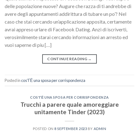
delle popolazione nuove? Augure che razza di ti andrebbe di
avere degli appuntamenti addirittura di tubare un po’? Nel
caso che stai cercando un’applicazione apposita, certamente
avrai appreso urlare di Facebook Dating. Anzi di iscriverti,
verosimilmente starai cercando informazioni an arresto ed
vuoi saperne di piu […]
CONTINUE READING
→
Posted in
cos'ГЁ una sposa per corrispondenza
COS'ГЁ UNA SPOSA PER CORRISPONDENZA
Trucchi a parere quale amoreggiare
unitamente Tinder (2023)
POSTED ON
8 SEPTEMBER 2023
BY
ADMIN