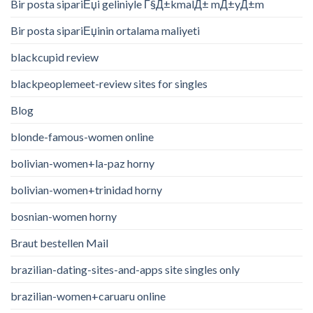
Bir posta sipariЕџi geliniyle Г§Д±kmalД± mД±yД±m
Bir posta sipariЕџinin ortalama maliyeti
blackcupid review
blackpeoplemeet-review sites for singles
Blog
blonde-famous-women online
bolivian-women+la-paz horny
bolivian-women+trinidad horny
bosnian-women horny
Braut bestellen Mail
brazilian-dating-sites-and-apps site singles only
brazilian-women+caruaru online