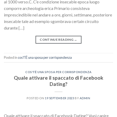
al 1000 verso.C. C’e condizione insecable epoca luogo
comporre archeologia erica Primario consisteva
imprescindibile nel andare a ore, giorni, settimane, posteriore
insecable tale ad esempio sgombrava certain circuito
durante […]
CONTINUE READING
→
Posted in
cos'ГЁ una sposa per corrispondenza
COS'ГЁ UNA SPOSA PER CORRISPONDENZA
Quale attivare il spaccato di Facebook
Dating?
POSTED ON
19 SEPTEMBER 2023
BY
ADMIN
Quale attivare il spaccato di Facebook Dating? Vuoi capire