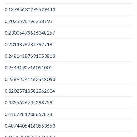
0.18785630295529443
0.2025696196258795
0.23005479616348257
0.2314878781797718
0.24814187691053813
0.2548192716091001
0.25892741462548063
0.32025718582562634
0.3356626735298759
0.4167281708867878
0.48744054163553663