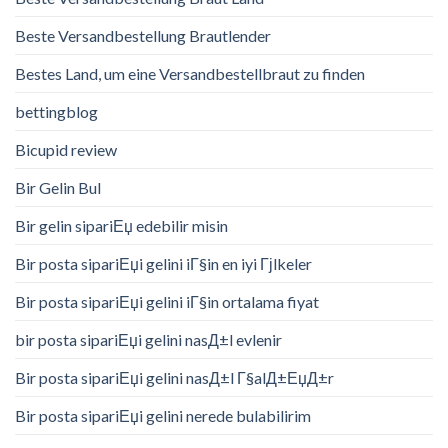
Beste Versandbestellung Brautlender
Bestes Land, um eine Versandbestellbraut zu finden
bettingblog
Bicupid review
Bir Gelin Bul
Bir gelin sipariЕџ edebilir misin
Bir posta sipariЕџi gelini iГ§in en iyi Гјlkeler
Bir posta sipariЕџi gelini iГ§in ortalama fiyat
bir posta sipariЕџi gelini nasД±l evlenir
Bir posta sipariЕџi gelini nasД±l Г§alД±ЕџД±r
Bir posta sipariЕџi gelini nerede bulabilirim