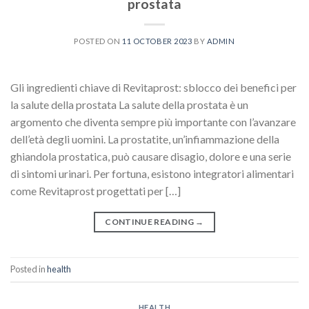
prostata
POSTED ON
11 OCTOBER 2023
BY
ADMIN
Gli ingredienti chiave di Revitaprost: sblocco dei benefici per
la salute della prostata La salute della prostata è un
argomento che diventa sempre più importante con l’avanzare
dell’età degli uomini. La prostatite, un’infiammazione della
ghiandola prostatica, può causare disagio, dolore e una serie
di sintomi urinari. Per fortuna, esistono integratori alimentari
come Revitaprost progettati per […]
CONTINUE READING
→
Posted in
health
HEALTH