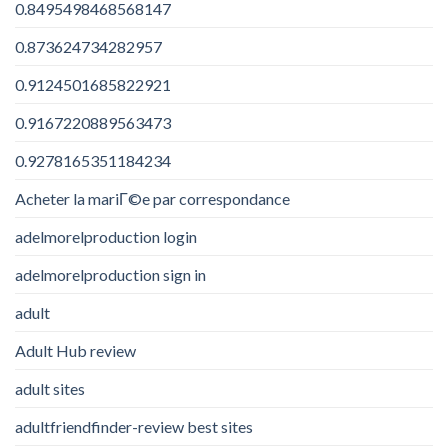
0.8495498468568147
0.873624734282957
0.9124501685822921
0.9167220889563473
0.9278165351184234
Acheter la mariГ©e par correspondance
adelmorelproduction login
adelmorelproduction sign in
adult
Adult Hub review
adult sites
adultfriendfinder-review best sites