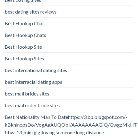
best dating sites reviews
Best Hookup Chat
Best Hookup Chats
Best Hookup Site
Best Hookup Sites
best international dating sites
best interracial dating apps
best mail brides sites
best mail order bride sites
Best Nationality Man To Datehttps://3.bp.blogspot.com/-
kBknlnppsDo/VogAaAUQObI/AAAAAAAAGIQ/GwgzMkHTbi4/
bbw-13_mini.jpg|loving someone long distance