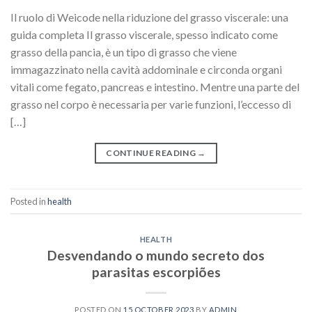
Il ruolo di Weicode nella riduzione del grasso viscerale: una
guida completa Il grasso viscerale, spesso indicato come
grasso della pancia, è un tipo di grasso che viene
immagazzinato nella cavità addominale e circonda organi
vitali come fegato, pancreas e intestino. Mentre una parte del
grasso nel corpo è necessaria per varie funzioni, l’eccesso di
[…]
CONTINUE READING
→
Posted in
health
HEALTH
Desvendando o mundo secreto dos
parasitas escorpiões
POSTED ON
15 OCTOBER 2023
BY
ADMIN