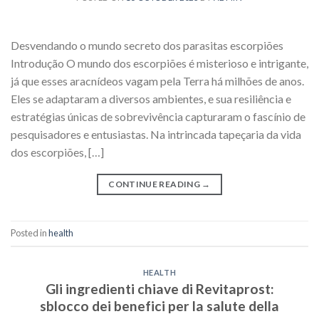
Desvendando o mundo secreto dos parasitas escorpiões
Introdução O mundo dos escorpiões é misterioso e intrigante,
já que esses aracnídeos vagam pela Terra há milhões de anos.
Eles se adaptaram a diversos ambientes, e sua resiliência e
estratégias únicas de sobrevivência capturaram o fascínio de
pesquisadores e entusiastas. Na intrincada tapeçaria da vida
dos escorpiões, […]
CONTINUE READING
→
Posted in
health
HEALTH
Gli ingredienti chiave di Revitaprost:
sblocco dei benefici per la salute della