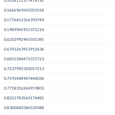
0.5526112377474192
0.5666969241051018
0.5776452316393749
0.5989945955371214
0.6202992965501345
0.6701263913912636
0.6855184471072723
0.7237992320057213
0.7591448947444034
0.7718316264919803
0.8221783560174482
0.8300440346520588