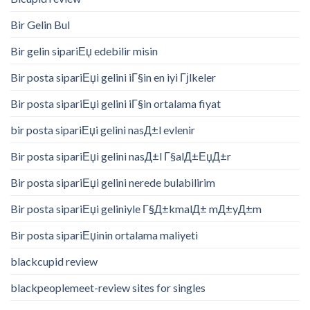
Bir Gelin Bul
Bir gelin sipariЕџ edebilir misin
Bir posta sipariЕџi gelini iГ§in en iyi Гјlkeler
Bir posta sipariЕџi gelini iГ§in ortalama fiyat
bir posta sipariЕџi gelini nasД±l evlenir
Bir posta sipariЕџi gelini nasД±l Г§alД±ЕџД±r
Bir posta sipariЕџi gelini nerede bulabilirim
Bir posta sipariЕџi geliniyle Г§Д±kmalД± mД±yД±m
Bir posta sipariЕџinin ortalama maliyeti
blackcupid review
blackpeoplemeet-review sites for singles