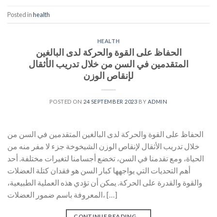
Posted in
health
HEALTH
الحفاظ على القوة والحركة لدى البالغين
المتقدمين في السن من خلال تدريب الأثقال
لإنقاص الوزن
POSTED ON
24 SEPTEMBER 2023
BY
ADMIN
الحفاظ على القوة والحركة لدى البالغين المتقدمين في السن من
خلال تدريب الأثقال لإنقاص الوزن الشيخوخة جزء لا مفر منه من
الحياة، ومع تقدمنا ​​في السن، تخضع أجسامنا لتغيرات مختلفة. أحد
أهم التحديات التي يواجهها كبار السن هو فقدان كتلة العضلات
والقوة والقدرة على الحركة. يمكن أن تؤدي هذه العملية الطبيعية،
المعروفة باسم ضمور العضلات، […]
CONTINUE READING
→