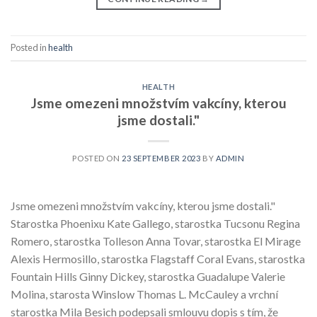
Posted in
health
HEALTH
Jsme omezeni množstvím vakcíny, kterou
jsme dostali."
POSTED ON
23 SEPTEMBER 2023
BY
ADMIN
Jsme omezeni množstvím vakcíny, kterou jsme dostali."
Starostka Phoenixu Kate Gallego, starostka Tucsonu Regina
Romero, starostka Tolleson Anna Tovar, starostka El Mirage
Alexis Hermosillo, starostka Flagstaff Coral Evans, starostka
Fountain Hills Ginny Dickey, starostka Guadalupe Valerie
Molina, starosta Winslow Thomas L. McCauley a vrchní
starostka Mila Besich podepsali smlouvu dopis s tím, že