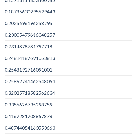
0.18785630295529443
0.2025696196258795
0.23005479616348257
0.2314878781797718
0.24814187691053813
0.2548192716091001
0.25892741462548063
0.32025718582562634
0.3356626735298759
0.4167281708867878
0.48744054163553663