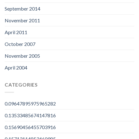
September 2014
November 2011
April 2011
October 2007
November 2005
April 2004
CATEGORIES
0.09647895975965282
0.13533485674147816
0.15690456455703916
0.15713114853460985