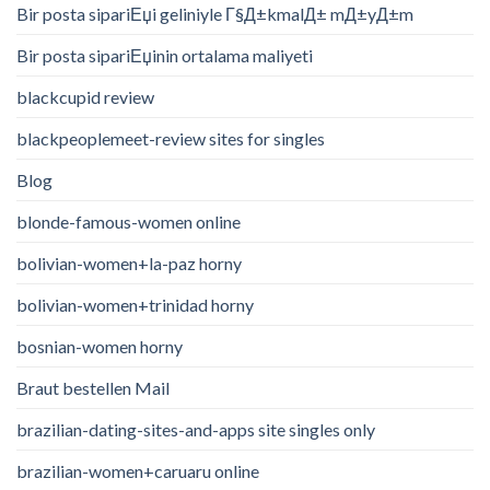
Bir posta sipariЕџi geliniyle Г§Д±kmalД± mД±yД±m
Bir posta sipariЕџinin ortalama maliyeti
blackcupid review
blackpeoplemeet-review sites for singles
Blog
blonde-famous-women online
bolivian-women+la-paz horny
bolivian-women+trinidad horny
bosnian-women horny
Braut bestellen Mail
brazilian-dating-sites-and-apps site singles only
brazilian-women+caruaru online