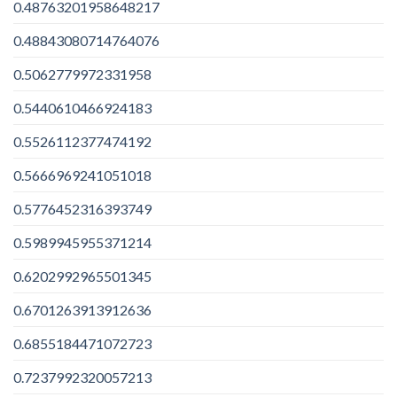
0.48763201958648217
0.48843080714764076
0.5062779972331958
0.5440610466924183
0.5526112377474192
0.5666969241051018
0.5776452316393749
0.5989945955371214
0.6202992965501345
0.6701263913912636
0.6855184471072723
0.7237992320057213