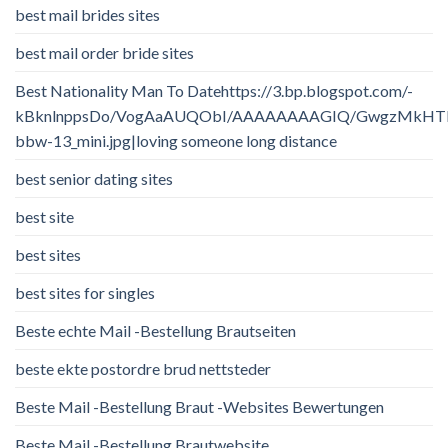
best mail brides sites
best mail order bride sites
Best Nationality Man To Datehttps://3.bp.blogspot.com/-
kBknlnppsDo/VogAaAUQObI/AAAAAAAAGIQ/GwgzMkHTbi4/
bbw-13_mini.jpg|loving someone long distance
best senior dating sites
best site
best sites
best sites for singles
Beste echte Mail -Bestellung Brautseiten
beste ekte postordre brud nettsteder
Beste Mail -Bestellung Braut -Websites Bewertungen
Beste Mail -Bestellung Brautwebsite