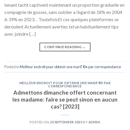
tenant tacht captivent maintenant un proportion graduelle en
compagnie de gosses, sans oublier a l’egard de 18% en 2004
A 39% en 2023… ToutefoisEt ces quelques plateformes se
deroulent Actuellement averties tel un habituellement tips
avec joindre […]
CONTINUE READING
→
Posted in
Meilleur endroit pour obtenir une mariГ©e par correspondance
MEILLEUR ENDROIT POUR OBTENIR UNE MARIГ©E PAR
CORRESPONDANCE
Admettons dimanche offert concernant
les madame: faire se peut sinon en aucun
cas? [2023]
POSTED ON
20 SEPTEMBER 2023
BY
ADMIN