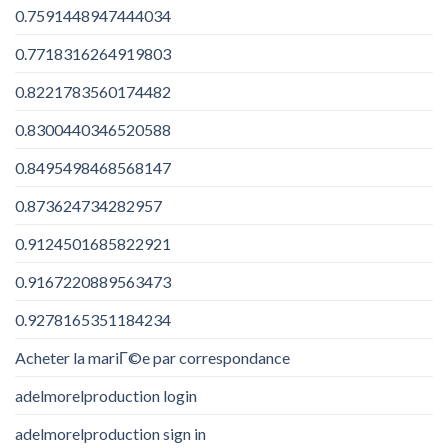
0.7591448947444034
0.7718316264919803
0.8221783560174482
0.8300440346520588
0.8495498468568147
0.873624734282957
0.9124501685822921
0.9167220889563473
0.9278165351184234
Acheter la mariГ©e par correspondance
adelmorelproduction login
adelmorelproduction sign in