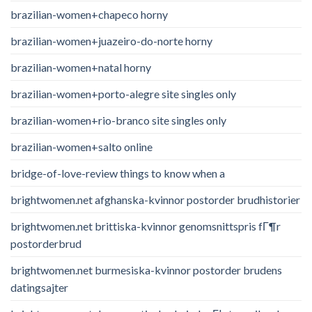
brazilian-women+chapeco horny
brazilian-women+juazeiro-do-norte horny
brazilian-women+natal horny
brazilian-women+porto-alegre site singles only
brazilian-women+rio-branco site singles only
brazilian-women+salto online
bridge-of-love-review things to know when a
brightwomen.net afghanska-kvinnor postorder brudhistorier
brightwomen.net brittiska-kvinnor genomsnittspris fГ¶r
postorderbrud
brightwomen.net burmesiska-kvinnor postorder brudens
datingsajter