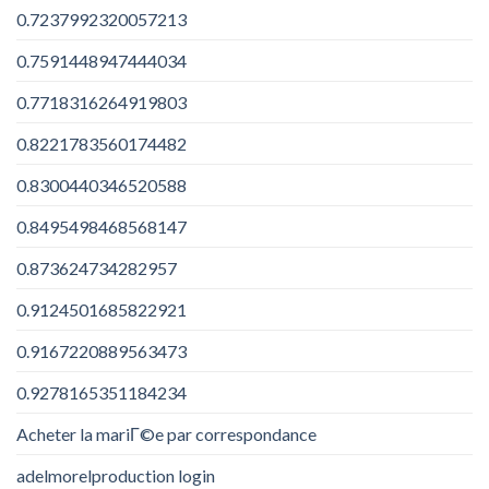
0.7237992320057213
0.7591448947444034
0.7718316264919803
0.8221783560174482
0.8300440346520588
0.8495498468568147
0.873624734282957
0.9124501685822921
0.9167220889563473
0.9278165351184234
Acheter la mariГ©e par correspondance
adelmorelproduction login