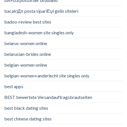
bÃ¤sta postorder brudland
bacaklД± posta sipariЕџi gelin siteleri
badoo-review best sites
bangladesh-women site singles only
belarus-women online
belarusian-brides online
belgian-women online
belgian-women+anderlecht site singles only
best apps
BEST bewertete Versandauftragsbrautseiten
best black dating sites
best chinese dating sites