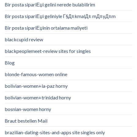
Bir posta sipariЕџi gelini nerede bulabilirim
Bir posta sipariЕџi geliniyle Г§Д±kmalД± mД±yД±m
Bir posta sipariЕџinin ortalama maliyeti
blackcupid review
blackpeoplemeet-review sites for singles
Blog
blonde-famous-women online
bolivian-women+la-paz horny
bolivian-women+trinidad horny
bosnian-women horny
Braut bestellen Mail
brazilian-dating-sites-and-apps site singles only