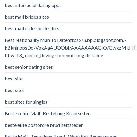
best interracial dating apps
best mail brides sites
best mail order bride sites
Best Nationality Man To Datehttps://3.bp.blogspot.com/-
kBknlnppsDo/VogAaAUQObI/AAAAAAAAGIQ/GwgzMkHTbi4/
bbw-13_mini.jpg|loving someone long distance
best senior dating sites
best site
best sites
best sites for singles
Beste echte Mail -Bestellung Brautseiten
beste ekte postordre brud nettsteder
Beste Mail -Bestellung Braut -Websites Bewertungen