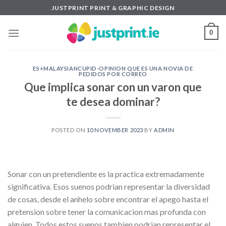
Skip
JUSTPRINT PRINT & GRAPHIC DESIGN
to
content
0
ES+MALAYSIANCUPID-OPINION QUE ES UNA NOVIA DE
PEDIDOS POR CORREO
Que implica sonar con un varon que
te desea dominar?
POSTED ON
10 NOVEMBER 2023
BY
ADMIN
Sonar con un pretendiente es la practica extremadamente
significativa. Esos suenos podri­an representar la diversidad
de cosas, desde el anhelo sobre encontrar el apego hasta el
pretension sobre tener la comunicacion mas profunda con
alguien. Todos estos suenos tambien podri­an representar el