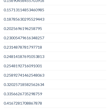
0.15690456455703916
0.15713114853460985
0.18785630295529443
0.2025696196258795
0.23005479616348257
0.2314878781797718
0.24814187691053813
0.2548192716091001
0.25892741462548063
0.32025718582562634
0.3356626735298759
0.4167281708867878