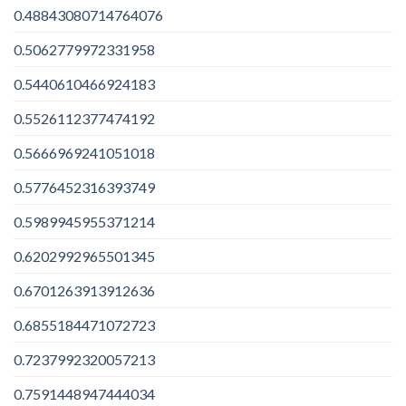
0.48843080714764076
0.5062779972331958
0.5440610466924183
0.5526112377474192
0.5666969241051018
0.5776452316393749
0.5989945955371214
0.6202992965501345
0.6701263913912636
0.6855184471072723
0.7237992320057213
0.7591448947444034