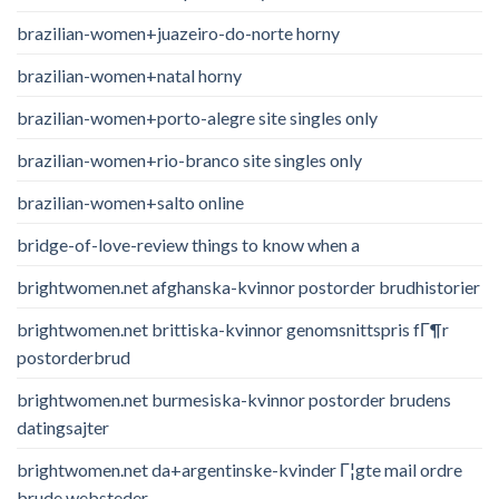
brazilian-women+juazeiro-do-norte horny
brazilian-women+natal horny
brazilian-women+porto-alegre site singles only
brazilian-women+rio-branco site singles only
brazilian-women+salto online
bridge-of-love-review things to know when a
brightwomen.net afghanska-kvinnor postorder brudhistorier
brightwomen.net brittiska-kvinnor genomsnittspris fГ¶r
postorderbrud
brightwomen.net burmesiska-kvinnor postorder brudens
datingsajter
brightwomen.net da+argentinske-kvinder Г¦gte mail ordre
brude websteder