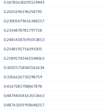
0.18785630295529443
0.2025696196258795
0.23005479616348257
0.2314878781797718
0.24814187691053813
0.2548192716091001
0.25892741462548063
0.32025718582562634
0.3356626735298759
0.4167281708867878
0.48744054163553663
0.48763201958648217