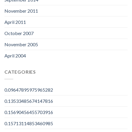
November 2011
April 2011
October 2007
November 2005
April 2004
CATEGORIES
0.09647895975965282
0.13533485674147816
0.15690456455703916
0.15713114853460985