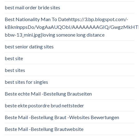
best mail order bride sites
Best Nationality Man To Datehttps://3.bp.blogspot.com/-
kBknlnppsDo/VogAaAUQObI/AAAAAAAAGIQ/GwgzMkHTbi4/
bbw-13_mini.jpg|loving someone long distance
best senior dating sites
best site
best sites
best sites for singles
Beste echte Mail -Bestellung Brautseiten
beste ekte postordre brud nettsteder
Beste Mail -Bestellung Braut -Websites Bewertungen
Beste Mail -Bestellung Brautwebsite