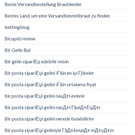
Beste Versandbestellung Brautlender
Bestes Land, um eine Versandbestellbraut zu finden
bettingblog
Bicupid review
Bir Gelin Bul
Bir gelin sipariЕџ edebilir misin
Bir posta sipariЕџi gelini iГ§in en iyi Гјlkeler
Bir posta sipariЕџi gelini iГ§in ortalama fiyat
bir posta sipariЕџi gelini nasД±l evlenir
Bir posta sipariЕџi gelini nasД±l Г§alД±ЕџД±r
Bir posta sipariЕџi gelini nerede bulabilirim
Bir posta sipariЕџi geliniyle Г§Д±kmalД± mД±yД±m