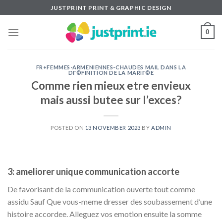
Skip
JUSTPRINT PRINT & GRAPHIC DESIGN
to
content
0
FR+FEMMES-ARMENIENNES-CHAUDES MAIL DANS LA
DГ©FINITION DE LA MARIГ©E
Comme rien mieux etre envieux
mais aussi butee sur l’exces?
POSTED ON
13 NOVEMBER 2023
BY
ADMIN
3: ameliorer unique communication accorte
De favorisant de la communication ouverte tout comme
assidu Sauf Que vous-meme dresser des soubassement d’une
histoire accordee. Alleguez vos emotion ensuite la somme