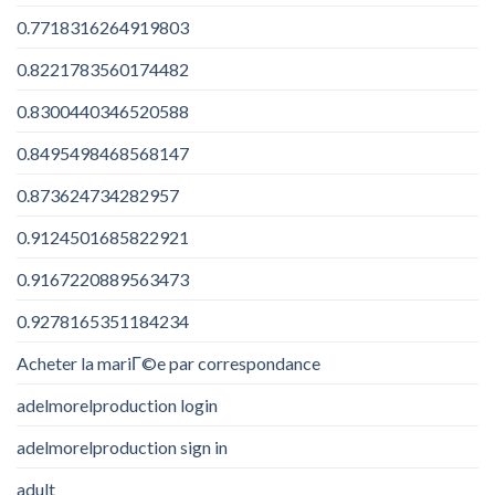
0.7718316264919803
0.8221783560174482
0.8300440346520588
0.8495498468568147
0.873624734282957
0.9124501685822921
0.9167220889563473
0.9278165351184234
Acheter la mariГ©e par correspondance
adelmorelproduction login
adelmorelproduction sign in
adult