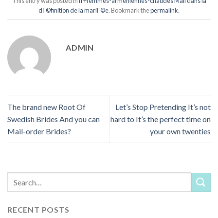
This entry was posted in
fr+femmes-armeniennes-chaudes Mail dans la
dГ©finition de la mariГ©e
. Bookmark the
permalink
.
ADMIN
The brand new Root Of
Let’s Stop Pretending It’s not
Swedish Brides And you can
hard to It’s the perfect time on
Mail-order Brides?
your own twenties
RECENT POSTS