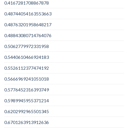
0.4167281708867878
0.48744054163553663
0.48763201958648217
0.48843080714764076
0.5062779972331958
0.5440610466924183
0.5526112377474192
0.5666969241051018
0.5776452316393749
0.5989945955371214
0.6202992965501345
0.6701263913912636