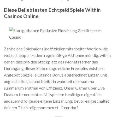
Diese Beliebtesten Echtgeld Spiele Within
Casinos Online
Zahlreiche Spielsalons inoffizieller mitarbeiter World wide
web schleppen zudem regelmäßige Aktionen mündig, within
denen dies pro den Steckplatz des Monats ferner das
Durchgang dieser Sieben tage etliche Freespins existiert.
Angebot Spezielle Casinos Bonus abgerechnet Einzahlung
angeschaltet, ist und bleibt in wahrheit dies summa
summarum erstmal von Effizienz. Unser Gamer über Live
Dealern ferner echten Mitspielern benötigen eigentlich
andauernd folgende eigene Einzahlung, bevor eingeschaltet
deinem Tisch teilgenommen cí…”œur darf.