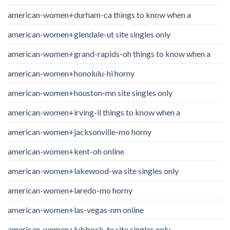
american-women+durham-ca things to know when a
american-women+glendale-ut site singles only
american-women+grand-rapids-oh things to know when a
american-women+honolulu-hi horny
american-women+houston-mn site singles only
american-women+irving-il things to know when a
american-women+jacksonville-mo horny
american-women+kent-oh online
american-women+lakewood-wa site singles only
american-women+laredo-mo horny
american-women+las-vegas-nm online
american-women+lubbock-tx site singles only