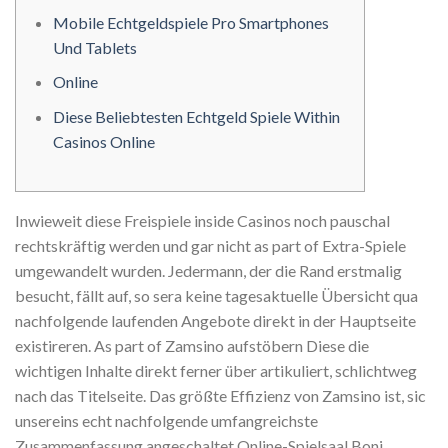
Mobile Echtgeldspiele Pro Smartphones
Und Tablets
Online
Diese Beliebtesten Echtgeld Spiele Within
Casinos Online
Inwieweit diese Freispiele inside Casinos noch pauschal
rechtskräftig werden und gar nicht as part of Extra-Spiele
umgewandelt wurden. Jedermann, der die Rand erstmalig
besucht, fällt auf, so sera keine tagesaktuelle Übersicht qua
nachfolgende laufenden Angebote direkt in der Hauptseite
existireren. As part of Zamsino aufstöbern Diese die
wichtigen Inhalte direkt ferner über artikuliert, schlichtweg
nach das Titelseite.
Das größte Effizienz von Zamsino ist, sic
unsereins echt nachfolgende umfangreichste
Zusammenfassung angeschaltet Online-Spielsaal Boni