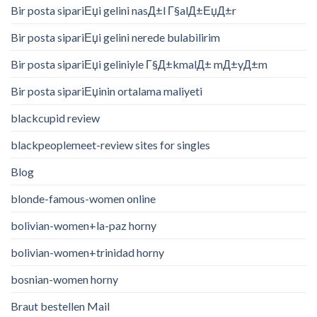
Bir posta sipariЕџi gelini nasД±l Г§alД±ЕџД±r
Bir posta sipariЕџi gelini nerede bulabilirim
Bir posta sipariЕџi geliniyle Г§Д±kmalД± mД±yД±m
Bir posta sipariЕџinin ortalama maliyeti
blackcupid review
blackpeoplemeet-review sites for singles
Blog
blonde-famous-women online
bolivian-women+la-paz horny
bolivian-women+trinidad horny
bosnian-women horny
Braut bestellen Mail