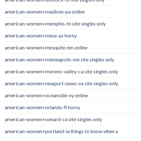
american-women+madison-pa online
american-women+memphis-tn site singles only
american-women+mesa-az horny
american-women+mesquite-nm online
american-women+minneapolis-mn site singles only
american-women+moreno-valley-ca site singles only
american-women+newport-news-va site singles only
american-women+oceanside-ny online
american-women+orlando-fl horny
american-women+oxnard-ca site singles only
american-women+portland-ia things to know when a