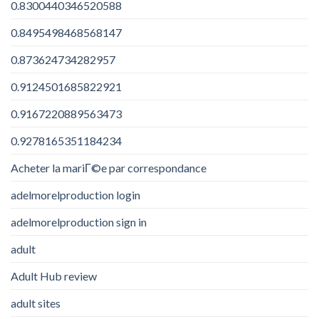
0.8300440346520588
0.8495498468568147
0.873624734282957
0.9124501685822921
0.9167220889563473
0.9278165351184234
Acheter la mariГ©e par correspondance
adelmorelproduction login
adelmorelproduction sign in
adult
Adult Hub review
adult sites