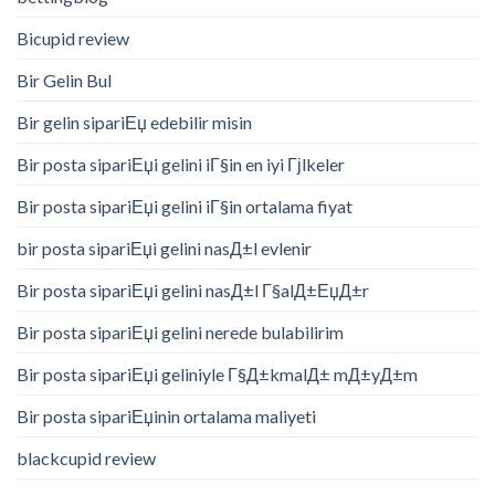
Bicupid review
Bir Gelin Bul
Bir gelin sipariЕџ edebilir misin
Bir posta sipariЕџi gelini iГ§in en iyi Гјlkeler
Bir posta sipariЕџi gelini iГ§in ortalama fiyat
bir posta sipariЕџi gelini nasД±l evlenir
Bir posta sipariЕџi gelini nasД±l Г§alД±ЕџД±r
Bir posta sipariЕџi gelini nerede bulabilirim
Bir posta sipariЕџi geliniyle Г§Д±kmalД± mД±yД±m
Bir posta sipariЕџinin ortalama maliyeti
blackcupid review