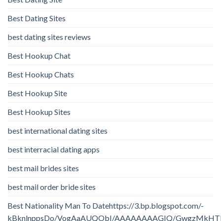
Best Dating Sites
best dating sites reviews
Best Hookup Chat
Best Hookup Chats
Best Hookup Site
Best Hookup Sites
best international dating sites
best interracial dating apps
best mail brides sites
best mail order bride sites
Best Nationality Man To Datehttps://3.bp.blogspot.com/-
kBknlnppsDo/VogAaAUQObI/AAAAAAAAGIQ/GwgzMkHTbi4/