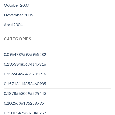
October 2007
November 2005
April 2004
CATEGORIES
0.09647895975965282
0.13533485674147816
0.15690456455703916
0.15713114853460985
0.18785630295529443
0.2025696196258795
0.23005479616348257