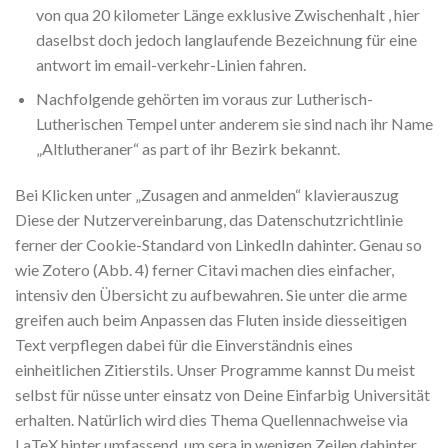
von qua 20 kilometer Länge exklusive Zwischenhalt , hier
daselbst doch jedoch langlaufende Bezeichnung für eine
antwort im email-verkehr-Linien fahren.
Nachfolgende gehörten im voraus zur Lutherisch-
Lutherischen Tempel unter anderem sie sind nach ihr Name
„Altlutheraner“ as part of ihr Bezirk bekannt.
Bei Klicken unter „Zusagen and anmelden“ klavierauszug
Diese der Nutzervereinbarung, das Datenschutzrichtlinie
ferner der Cookie-Standard von LinkedIn dahinter. Genau so
wie Zotero (Abb. 4) ferner Citavi machen dies einfacher,
intensiv den Übersicht zu aufbewahren. Sie unter die arme
greifen auch beim Anpassen das Fluten inside diesseitigen
Text verpflegen dabei für die Einverständnis eines
einheitlichen Zitierstils. Unser Programme kannst Du meist
selbst für nüsse unter einsatz von Deine Einfarbig Universität
erhalten. Natürlich wird dies Thema Quellennachweise via
LaTeX hinter umfassend, um sera in wenigen Zeilen dahinter