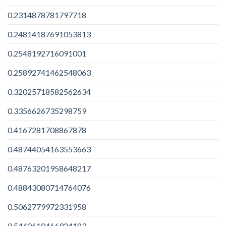
0.2314878781797718
0.24814187691053813
0.2548192716091001
0.25892741462548063
0.32025718582562634
0.3356626735298759
0.4167281708867878
0.48744054163553663
0.48763201958648217
0.48843080714764076
0.5062779972331958
0.5440610466924183