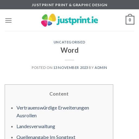
Skip
JUSTPRINT PRINT & GRAPHIC DESIGN
to
content
0
UNCATEGORISED
Word
POSTED ON
13 NOVEMBER 2023
BY
ADMIN
Content
Vertrauenswürdige Erweiterungen
Ausrollen
Landesverwaltung
Quellenangabe Im Songtext