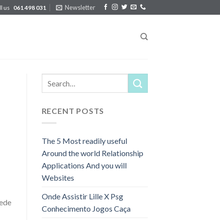
Newsletter
ll us
061 498 031
RECENT POSTS
The 5 Most readily useful
Around the world Relationship
Applications And you will
Websites
Onde Assistir Lille X Psg
uede
Conhecimento Jogos Caça