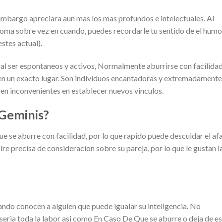
 embargo apreciara aun mas los mas profundos e intelectuales. Al
roma sobre vez en cuando, puedes recordarle tu sentido de el humo
stes actual).
 y, al ser espontaneos y activos, Normalmente aburrirse con facilida
 un exacto lugar. Son individuos encantadoras y extremadamente
en inconvenientes en establecer nuevos vinculos.
 Geminis?
ue se aburre con facilidad, por lo que rapido puede descuidar el af
ire precisa de consideracion sobre su pareja, por lo que le gustan l
do conocen a alguien que puede igualar su inteligencia. No
ri­a toda la labor asi­ como En Caso De Que se aburre o deja de es