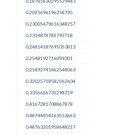
0.18785630295529443
0.2025696196258795
0.23005479616348257
0.2314878781797718
0.24814187691053813
0.2548192716091001
0.25892741462548063
0.32025718582562634
0.3356626735298759
0.4167281708867878
0.48744054163553663
0.48763201958648217