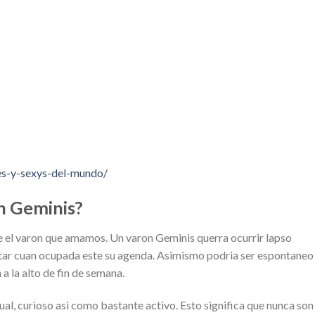
tes-y-sexys-del-mundo/
n Geminis?
o de el varon que amamos. Un varon Geminis querra ocurrir lapso
ortar cuan ocupada este su agenda. Asimismo podria ser espontaneo
a la alto de fin de semana.
al, curioso asi­ como bastante activo. Esto significa que nunca son