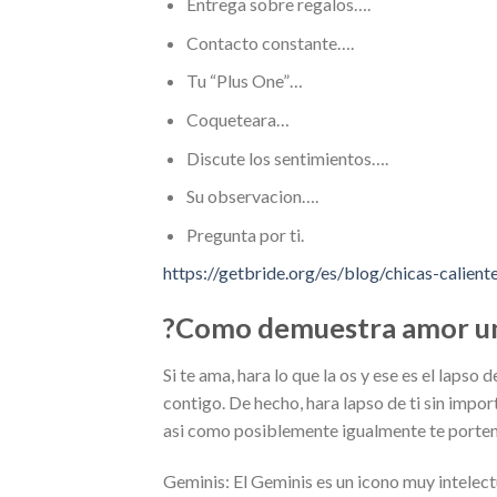
Entrega sobre regalos….
Contacto constante….
Tu “Plus One”…
Coqueteara…
Discute los sentimientos….
Su observacion….
Pregunta por ti.
https://getbride.org/es/blog/chicas-calien
?Como demuestra amor u
Si te ama, hara lo que la os y ese es el laps
contigo. De hecho, hara lapso de ti sin imp
asi­ como posiblemente igualmente te porten 
Geminis: El Geminis es un icono muy intelectu