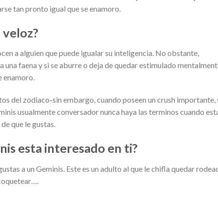
se tan pronto igual que se enamoro.
 veloz?
n a alguien que puede igualar su inteligencia. No obstante,
a una faena y si se aburre o deja de quedar estimulado mentalment
e enamoro.
tos del zodiaco-sin embargo, cuando poseen un crush importante, 
minis usualmente conversador nunca haya las terminos cuando est
de que le gustas.
is esta interesado en ti?
gustas a un Geminis. Este es un adulto al que le chifla quedar rodea
 coquetear….