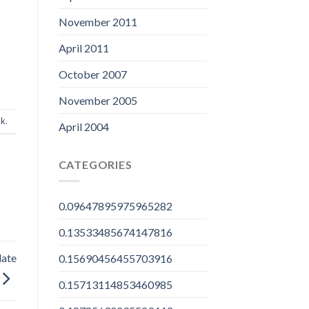
November 2011
April 2011
October 2007
November 2005
nk
.
April 2004
CATEGORIES
0.09647895975965282
0.13533485674147816
date
0.15690456455703916
0.15713114853460985