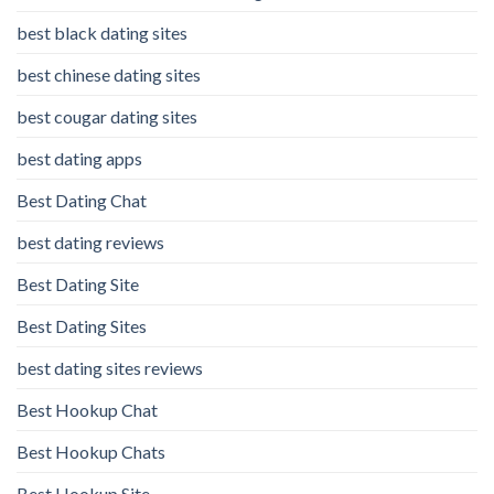
best black dating sites
best chinese dating sites
best cougar dating sites
best dating apps
Best Dating Chat
best dating reviews
Best Dating Site
Best Dating Sites
best dating sites reviews
Best Hookup Chat
Best Hookup Chats
Best Hookup Site