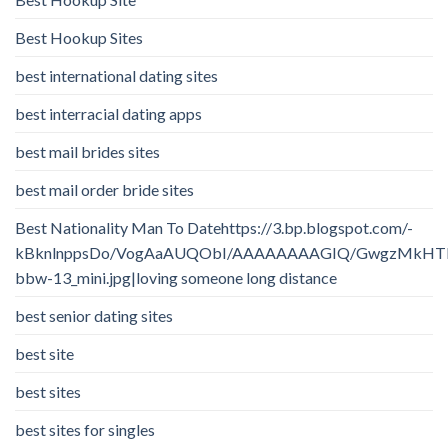
Best Hookup Sites
best international dating sites
best interracial dating apps
best mail brides sites
best mail order bride sites
Best Nationality Man To Datehttps://3.bp.blogspot.com/-
kBknlnppsDo/VogAaAUQObI/AAAAAAAAGIQ/GwgzMkHTbi4/
bbw-13_mini.jpg|loving someone long distance
best senior dating sites
best site
best sites
best sites for singles