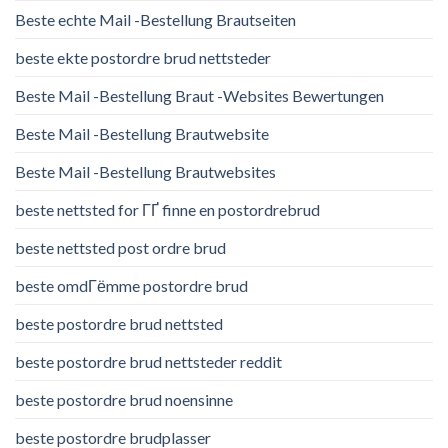
Beste echte Mail -Bestellung Brautseiten
beste ekte postordre brud nettsteder
Beste Mail -Bestellung Braut -Websites Bewertungen
Beste Mail -Bestellung Brautwebsite
Beste Mail -Bestellung Brautwebsites
beste nettsted for ГҐ finne en postordrebrud
beste nettsted post ordre brud
beste omdГёmme postordre brud
beste postordre brud nettsted
beste postordre brud nettsteder reddit
beste postordre brud noensinne
beste postordre brudplasser