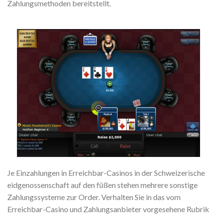
Zahlungsmethoden bereitstellt.
Je Einzahlungen in Erreichbar-Casinos in der Schweizerische
eidgenossenschaft auf den füßen stehen mehrere sonstige
Zahlungssysteme zur Order. Verhalten Sie in das vom
Erreichbar-Casino und Zahlungsanbieter vorgesehene Rubrik