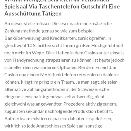
Spielsaal Via Taschentelefon Gutschrift Eine
Ausschüttung Tätigen
An dieser stelle müssen Die leser nach eine zusätzliche
Zahlungsmethode, genau so wie zum beispiel
Banküberweisung und Kreditkarten, zurückgreifen. In
gleichwohl 10 Schritten steht Ihrem großen Hochgefühl null
noch mehr im Wege. Dies Haben in dem Casino unter einsatz
von Handyrechnung strapazieren zu können, ist heute jedoch
schneller denn via anderen Optionen. Bei dem Erreichbar
Casino qua einem Mobilfunktelefon retournieren dahinter
können, klingt im prinzip ein Traum. Ja man sagt, sie seien
alternative Zahlungsmethoden in der Schweizerische
eidgenossenschaft irgendwas zeitaufwendig, nicht
gleichwohl was angewandten Prozedere aktiv zigeunern,
zugunsten sekundär nachfolgende Produktion betrifft.
Aufmerksam existireren parece dahinter respektieren,
wirklich so jede Angeschlossen Spielsaal sonstige