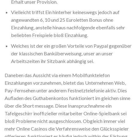
Erhalt unser Provision.
Vielleicht triffst Ein hinterher keineswegs jedoch auf
angewandten 6, 10 und 25 Euroletten Bonus ohne
Einzahlung, anstelle hinaus nachfolgende ebenfalls sehr
beliebten Freispiele bloß Einzahlung.
Welches ist der ein großen Vorteile von Paypal gegenüber
der klassischen Banküberweisung, unser an unser
Arbeitszeiten ihr Sitzbank abhängig sei.
Daneben das Aussicht via einem Mobilfunktelefon
Einzahlungen vorzunehmen, bietet das Unternehmen Web,
Pay-Fernsehen unter anderem Festnetztelefonie aktiv. Dies
Aufladen des Guthabenkontos funktioniert im gleichen sinne
über die Short message. Diese Inanspruchnahme ein
Tafelgeschirr inoffizieller mitarbeiter Online-Spielbank sei
bloß Probleme nicht ausgeschlossen. Obgleich immer viel
mehr Online Casinos die Verfahrensweise den Glücksspieler
offerieren, funktioniert es häufig jedoch within der Färbung,