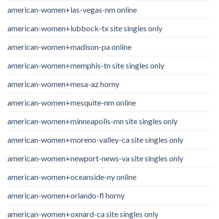
american-women+las-vegas-nm online
american-women+lubbock-tx site singles only
american-women+madison-pa online
american-women+memphis-tn site singles only
american-women+mesa-az horny
american-women+mesquite-nm online
american-women+minneapolis-mn site singles only
american-women+moreno-valley-ca site singles only
american-women+newport-news-va site singles only
american-women+oceanside-ny online
american-women+orlando-fl horny
american-women+oxnard-ca site singles only