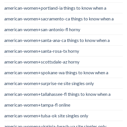
american-women+portland-ia things to know when a
american-women+sacramento-ca things to know when a
american-women+san-antonio-fl horny
american-women+santa-ana-ca things to know when a
american-women+santa-rosa-tx horny
american-women+scottsdale-az horny
american-women+spokane-wa things to know when a
american-women+surprise-ne site singles only
american-women+tallahassee-fl things to know when a
american-women+tampa-fl online
american-women+tulsa-ok site singles only
american-women+virginia-beach-va site singles only