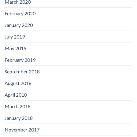
March 2020
February 2020
January 2020
July 2019
May 2019
February 2019
September 2018
August 2018
April 2018
March 2018
January 2018
November 2017