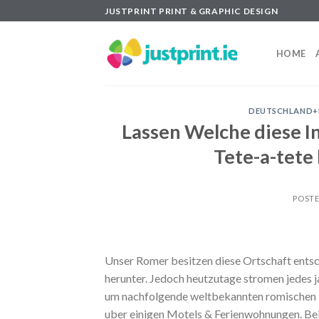
Skip
JUSTPRINT PRINT & GRAPHIC DESIGN
to
content
HOME
DEUTSCHLAND+R
Lassen Welche diese I
Tete-a-tete
POST
Unser Romer besitzen diese Ortschaft entsche
herunter. Jedoch heutzutage stromen jedes j
um nachfolgende weltbekannten romischen De
uber einigen Motels & Ferienwohnungen. Bei