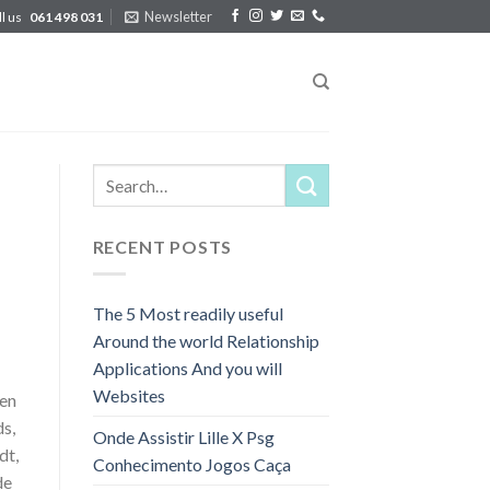
Newsletter
ll us
061 498 031
RECENT POSTS
The 5 Most readily useful
Around the world Relationship
Applications And you will
Websites
ren
s,
Onde Assistir Lille X Psg
dt,
Conhecimento Jogos Caça
de