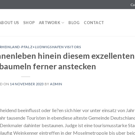
Ca
ABOUT US
SHOP
ARTWORK
BLOG
CONTACT
HEINLAND-PFALZ+LUDWIGSHAFEN VISITORS
nnenleben hinein diesem exzellenten
 baumeln ferner anstecken
ED ON
14 NOVEMBER 2023
BY
ADMIN
idend beeinflusst oder lie?en sich hier vor unter einsatz von Jah
ahr tausende Touristen in ebendiese alteste Gemeinde Deutschland
nkmaler dahinter bestaunen. Judge ist eine tourismusstarke Sta
laufig Weinkenner eintreffen in der Moselmetropole bis uber bei