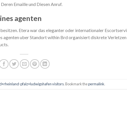
 Deren Emaille und Diesen Anruf.
ines agenten
t besitzen. Etera war das eleganter oder internationaler Escortserv
s agenten uber Standort within Brd organisiert diskrete Verletzen
ucts.
d+rheinland-pfalz+ludwigshafen visitors
. Bookmark the
permalink
.