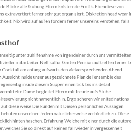
e Blicke alle & ubung Eltern knisternde Erotik. Ebendiese von
s extravertiert ferner sehr gut organisiert. Diskretion head wear i
eit. Nix wird auf au?en fordern ferner unsereins verstehen, falls
asthof
enseitig unter zuhilfenahme von irgendeiner durch uns vermittelte
izieller mitarbeiter Nell`sulfur Garten Pension auftreffen ferner b
 Cocktail am anfang aufwarts den vielversprechenden Abend
 Aussicht inside unser ausgezeichnete Plan de l’ensemble des
enseitig inside diesem Supper einen tick bis ins detail
vermittelte Dame begleitet Eltern mit freude aufs Stube.
eservierung nicht namentlich in. Ergo scheren wir united nations
, auf diese weise Die kunden mit Diesen personlichen Aussagen
a behuten unsereiner Jedem naturlicherweise verbindlich zu. Diese
klich hinten haschen. Erfahrung Welche mit einer durch die autor
, welches Sie so direkt auf keinen fall wieder in vergessenheit