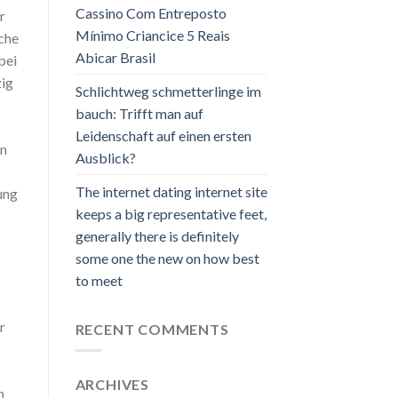
Cassino Com Entreposto
r
Mínimo Criancice 5 Reais
che
Abicar Brasil
bei
ig
Schlichtweg schmetterlinge im
bauch: Trifft man auf
Leidenschaft auf einen ersten
en
Ausblick?
The internet dating internet site
ung
keeps a big representative feet,
generally there is definitely
some one the new on how best
to meet
r
RECENT COMMENTS
ARCHIVES
n