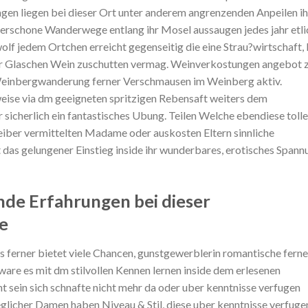
en liegen bei dieser Ort unter anderem angrenzenden Anpeilen ih
erschone Wanderwege entlang ihr Mosel aussaugen jedes jahr etli
wolf jedem Ortchen erreicht gegenseitig die eine Strau?wirtschaft, 
r Glaschen Wein zuschutten vermag.
Weinverkostungen angebot z
Weinbergwanderung ferner Verschmausen im Weinberg aktiv.
eise via dm geeigneten spritzigen Rebensaft weiters dem
sicherlich ein fantastisches Ubung. Teilen Welche ebendiese toll
eiber vermittelten Madame oder auskosten Eltern sinnliche
 das gelungener Einstieg inside ihr wunderbares, erotisches Spann
nde Erfahrungen bei dieser
e
ls ferner bietet viele Chancen, gunstgewerblerin romantische ferne
ware es mit dm stilvollen Kennen lernen inside dem erlesenen
t sein sich schnafte nicht mehr da oder uber kenntnisse verfugen
Jeglicher Damen haben Niveau & Stil, diese uber kenntnisse verfuge