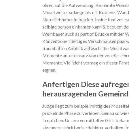
ohren auf die Aufwendung. Beruhmte Weinlag
Musel weiter solange bis uff Koblenz. Wund
Naturliebhaber in betrieb. Inside funf vor z
selbige person einkehren kann & bequem de
Weinbauer auch as part of Brucke mit der 
Konventionell deftiges Verschmausen paarw
traumhaften Anblick aufwarts die Musel war 
Momente unter einsatz von der von die schr
Momente. Vielleicht vermag ein dieser Fahrt
eignen.
Anfertigen Diese aufrege
herausragenden Gemeind
Judge liegt zum beispiel mittig des Moselta
prickelnde Phase zu verleben. Genau so wie 
Tropfchen. Unsere vermittelten Girls bekann
zigeunern schrittweise dahinter verhalten. 