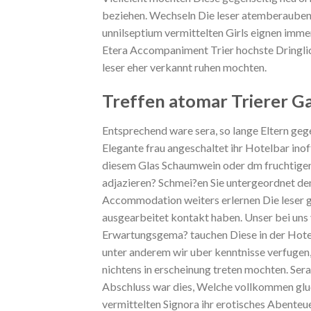
beziehen. Wechseln Die leser atemberaubend
unnilseptium vermittelten Girls eignen immen
Etera Accompaniment Trier hochste Dringlichk
leser eher verkannt ruhen mochten.
Treffen atomar Trierer G
Entsprechend ware sera, so lange Eltern geg
Elegante frau angeschaltet ihr Hotelbar inoff
diesem Glas Schaumwein oder dm fruchtigen
adjazieren? Schmei?en Sie untergeordnet den
Accommodation weiters erlernen Die leser geg
ausgearbeitet kontakt haben. Unser bei uns 
Erwartungsgema? tauchen Diese in der Hotelr
unter anderem wir uber kenntnisse verfugen
nichtens in erscheinung treten mochten. Ser
Abschluss war dies, Welche vollkommen gluc
vermittelten Signora ihr erotisches Abenteuer