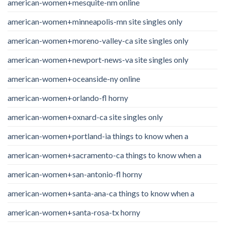
american-women+mesquite-nm online
american-women+minneapolis-mn site singles only
american-women+moreno-valley-ca site singles only
american-women+newport-news-va site singles only
american-women+oceanside-ny online
american-women+orlando-fl horny
american-women+oxnard-ca site singles only
american-women+portland-ia things to know when a
american-women+sacramento-ca things to know when a
american-women+san-antonio-fl horny
american-women+santa-ana-ca things to know when a
american-women+santa-rosa-tx horny