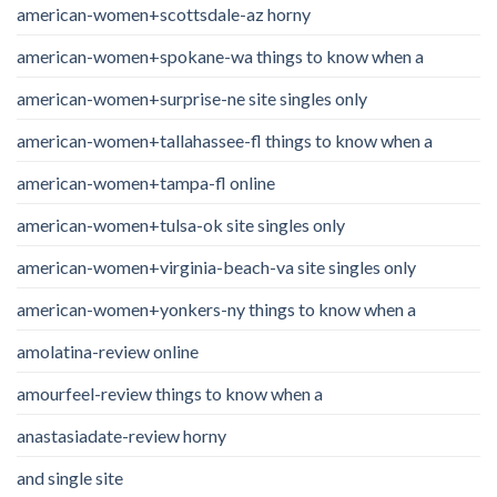
american-women+scottsdale-az horny
american-women+spokane-wa things to know when a
american-women+surprise-ne site singles only
american-women+tallahassee-fl things to know when a
american-women+tampa-fl online
american-women+tulsa-ok site singles only
american-women+virginia-beach-va site singles only
american-women+yonkers-ny things to know when a
amolatina-review online
amourfeel-review things to know when a
anastasiadate-review horny
and single site