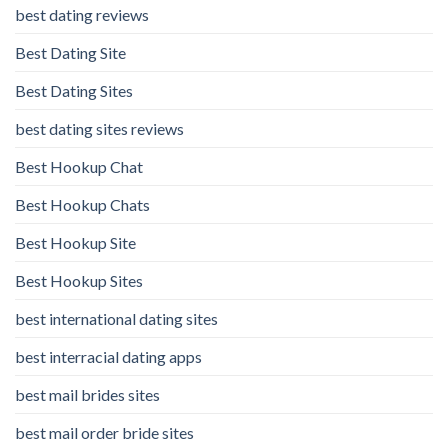
best dating reviews
Best Dating Site
Best Dating Sites
best dating sites reviews
Best Hookup Chat
Best Hookup Chats
Best Hookup Site
Best Hookup Sites
best international dating sites
best interracial dating apps
best mail brides sites
best mail order bride sites