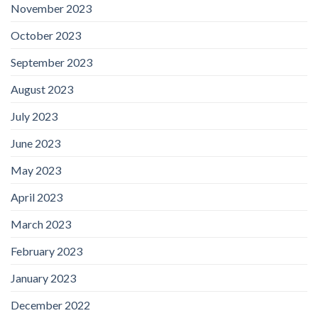
November 2023
October 2023
September 2023
August 2023
July 2023
June 2023
May 2023
April 2023
March 2023
February 2023
January 2023
December 2022