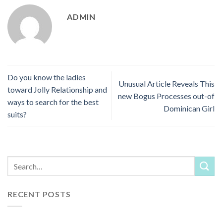
ADMIN
Do you know the ladies
Unusual Article Reveals This
toward Jolly Relationship and
new Bogus Processes out-of
ways to search for the best
Dominican Girl
suits?
RECENT POSTS