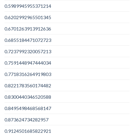
0.5989945955371214
0.6202992965501345
0.6701263913912636
0.6855184471072723
0.7237992320057213
0.7591448947444034
0.7718316264919803
0.8221783560174482
0.8300440346520588
0.8495498468568147
0.873624734282957
0.9124501685822921