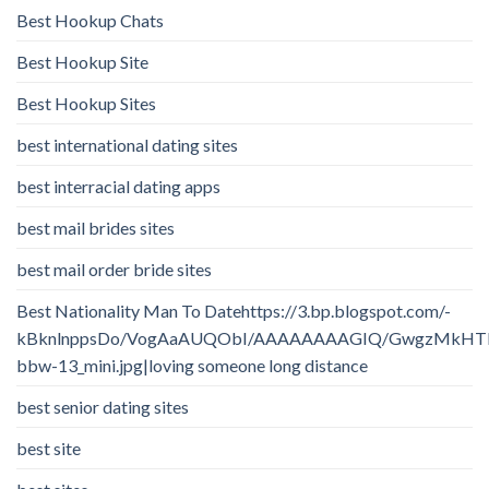
Best Hookup Chats
Best Hookup Site
Best Hookup Sites
best international dating sites
best interracial dating apps
best mail brides sites
best mail order bride sites
Best Nationality Man To Datehttps://3.bp.blogspot.com/-
kBknlnppsDo/VogAaAUQObI/AAAAAAAAGIQ/GwgzMkHTbi4/
bbw-13_mini.jpg|loving someone long distance
best senior dating sites
best site