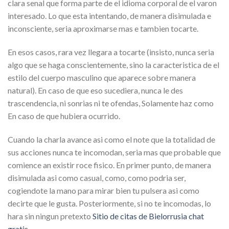
clara senal que forma parte de el idioma corporal de el varon
interesado. Lo que esta intentando, de manera disimulada e
inconsciente, seri­a aproximarse mas e tambien tocarte.
En esos casos, rara vez llegara a tocarte (insisto, nunca seri­a
algo que se haga conscientemente, sino la caracteristica de el
estilo del cuerpo masculino que aparece sobre manera
natural). En caso de que eso sucediera, nunca le des
trascendencia, ni sonrias ni te ofendas, Solamente haz como
En caso de que hubiera ocurrido.
Cuando la charla avance asi­ como el note que la totalidad de
sus acciones nunca te incomodan, seri­a mas que probable que
comience an existir roce fisico. En primer punto, de manera
disimulada asi­ como casual, como, como podri­a ser,
cogiendote la mano para mirar bien tu pulsera asi­ como
decirte que le gusta. Posteriormente, si no te incomodas, lo
hara sin ningun pretexto
Sitio de citas de Bielorrusia chat
gratis
.