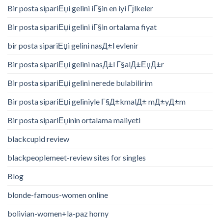
Bir posta sipariЕџi gelini iГ§in en iyi Гјlkeler
Bir posta sipariЕџi gelini iГ§in ortalama fiyat
bir posta sipariЕџi gelini nasД±l evlenir
Bir posta sipariЕџi gelini nasД±l Г§alД±ЕџД±r
Bir posta sipariЕџi gelini nerede bulabilirim
Bir posta sipariЕџi geliniyle Г§Д±kmalД± mД±yД±m
Bir posta sipariЕџinin ortalama maliyeti
blackcupid review
blackpeoplemeet-review sites for singles
Blog
blonde-famous-women online
bolivian-women+la-paz horny