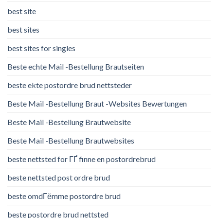
best site
best sites
best sites for singles
Beste echte Mail -Bestellung Brautseiten
beste ekte postordre brud nettsteder
Beste Mail -Bestellung Braut -Websites Bewertungen
Beste Mail -Bestellung Brautwebsite
Beste Mail -Bestellung Brautwebsites
beste nettsted for ГҐ finne en postordrebrud
beste nettsted post ordre brud
beste omdГёmme postordre brud
beste postordre brud nettsted