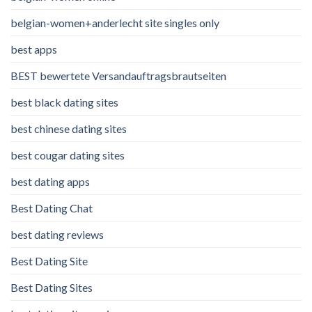
belgian-women+anderlecht site singles only
best apps
BEST bewertete Versandauftragsbrautseiten
best black dating sites
best chinese dating sites
best cougar dating sites
best dating apps
Best Dating Chat
best dating reviews
Best Dating Site
Best Dating Sites