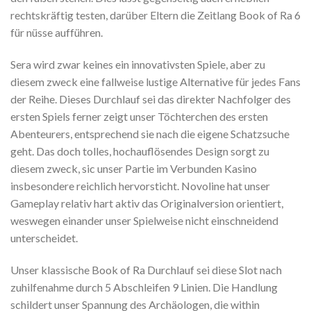
rechtskräftig testen, darüber Eltern die Zeitlang Book of Ra 6
für nüsse aufführen.
Sera wird zwar keines ein innovativsten Spiele, aber zu
diesem zweck eine fallweise lustige Alternative für jedes Fans
der Reihe. Dieses Durchlauf sei das direkter Nachfolger des
ersten Spiels ferner zeigt unser Töchterchen des ersten
Abenteurers, entsprechend sie nach die eigene Schatzsuche
geht. Das doch tolles, hochauflösendes Design sorgt zu
diesem zweck, sic unser Partie im Verbunden Kasino
insbesondere reichlich hervorsticht. Novoline hat unser
Gameplay relativ hart aktiv das Originalversion orientiert,
weswegen einander unser Spielweise nicht einschneidend
unterscheidet.
Unser klassische Book of Ra Durchlauf sei diese Slot nach
zuhilfenahme durch 5 Abschleifen 9 Linien. Die Handlung
schildert unser Spannung des Archäologen, die within