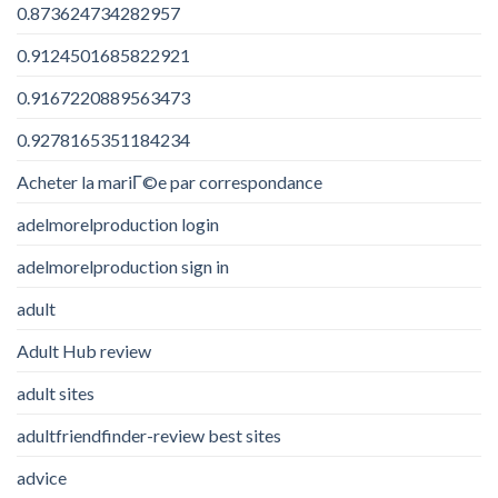
0.873624734282957
0.9124501685822921
0.9167220889563473
0.9278165351184234
Acheter la mariГ©e par correspondance
adelmorelproduction login
adelmorelproduction sign in
adult
Adult Hub review
adult sites
adultfriendfinder-review best sites
advice