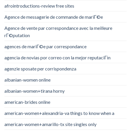
afrointroductions-review free sites
Agence de messagerie de commande de mariГ©e
Agence de vente par correspondance avec la meilleure
rГ©putation
agences de mariГ©e par correspondance
agencia de novias por correo con la mejor reputaciГіn
agenzie sposate per corrispondenza
albanian-women online
albanian-women+tirana horny
american-brides online
american-women+alexandria-va things to know when a
american-women+amarillo-tx site singles only