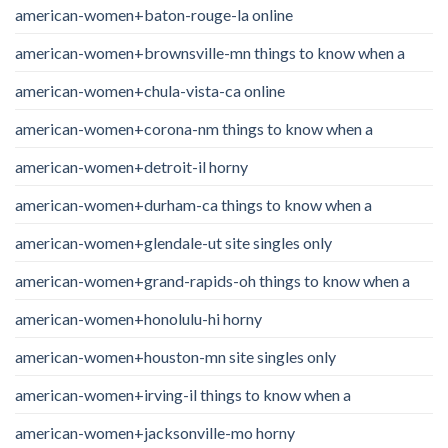
american-women+baton-rouge-la online
american-women+brownsville-mn things to know when a
american-women+chula-vista-ca online
american-women+corona-nm things to know when a
american-women+detroit-il horny
american-women+durham-ca things to know when a
american-women+glendale-ut site singles only
american-women+grand-rapids-oh things to know when a
american-women+honolulu-hi horny
american-women+houston-mn site singles only
american-women+irving-il things to know when a
american-women+jacksonville-mo horny