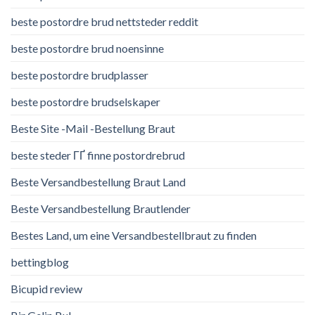
beste postordre brud nettsteder reddit
beste postordre brud noensinne
beste postordre brudplasser
beste postordre brudselskaper
Beste Site -Mail -Bestellung Braut
beste steder ГҐ finne postordrebrud
Beste Versandbestellung Braut Land
Beste Versandbestellung Brautlender
Bestes Land, um eine Versandbestellbraut zu finden
bettingblog
Bicupid review