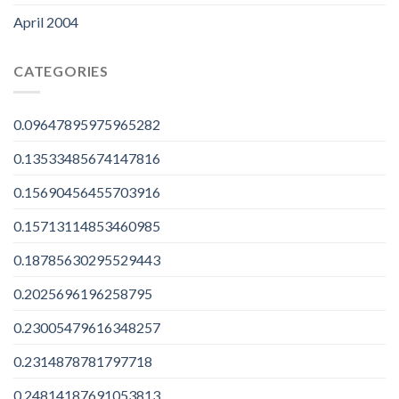
April 2004
CATEGORIES
0.09647895975965282
0.13533485674147816
0.15690456455703916
0.15713114853460985
0.18785630295529443
0.2025696196258795
0.23005479616348257
0.2314878781797718
0.24814187691053813