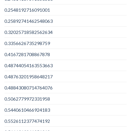
0.2548192716091001
0.25892741462548063
0.32025718582562634
0.3356626735298759
0.4167281708867878
0.48744054163553663
0.48763201958648217
0.48843080714764076
0.5062779972331958
0.5440610466924183
0.5526112377474192