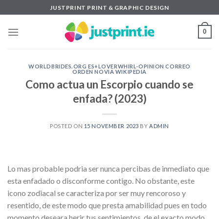
Skip
JUSTPRINT PRINT & GRAPHIC DESIGN
to
content
0
WORLDBRIDES.ORG ES+LOVERWHIRL-OPINION CORREO
ORDEN NOVIA WIKIPEDIA
Como actua un Escorpio cuando se
enfada? (2023)
POSTED ON
15 NOVEMBER 2023
BY
ADMIN
Lo mas probable podri­a ser nunca percibas de inmediato que
esta enfadado o disconforme contigo. No obstante, este
icono zodiacal se caracteriza por ser muy rencoroso y
resentido, de este modo que presta amabilidad pues en todo
momento deseara herir tus sentimientos, de el exacto modo