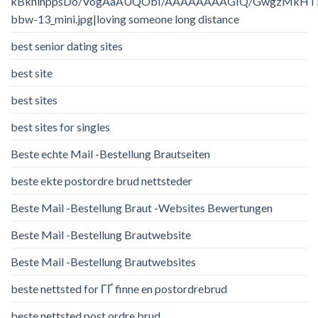
kBknlnppsDo/VogAaAUQObI/AAAAAAAAGIQ/GwgzMkHTbi4/
bbw-13_mini.jpg|loving someone long distance
best senior dating sites
best site
best sites
best sites for singles
Beste echte Mail -Bestellung Brautseiten
beste ekte postordre brud nettsteder
Beste Mail -Bestellung Braut -Websites Bewertungen
Beste Mail -Bestellung Brautwebsite
Beste Mail -Bestellung Brautwebsites
beste nettsted for ГҐ finne en postordrebrud
beste nettsted post ordre brud