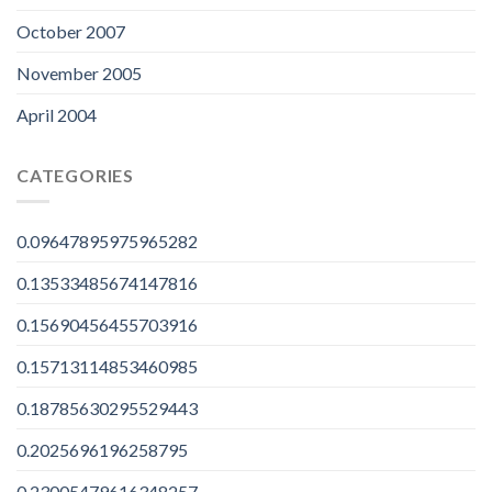
October 2007
November 2005
April 2004
CATEGORIES
0.09647895975965282
0.13533485674147816
0.15690456455703916
0.15713114853460985
0.18785630295529443
0.2025696196258795
0.23005479616348257