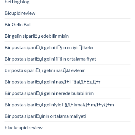
bettingblog
Bicupid review
Bir Gelin Bul
Bir gelin sipariЕџ edebilir misin
Bir posta sipariЕџi gelini iГ§in en iyi Гјlkeler
Bir posta sipariЕџi gelini iГ§in ortalama fiyat
bir posta sipariЕџi gelini nasД±l evlenir
Bir posta sipariЕџi gelini nasД±l Г§alД±ЕџД±r
Bir posta sipariЕџi gelini nerede bulabilirim
Bir posta sipariЕџi geliniyle Г§Д±kmalД± mД±yД±m
Bir posta sipariЕџinin ortalama maliyeti
blackcupid review