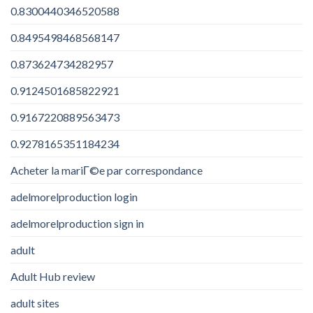
0.8300440346520588
0.8495498468568147
0.873624734282957
0.9124501685822921
0.9167220889563473
0.9278165351184234
Acheter la mariГ©e par correspondance
adelmorelproduction login
adelmorelproduction sign in
adult
Adult Hub review
adult sites