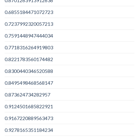
0.6701263913912636
0.6855184471072723
0.7237992320057213
0.7591448947444034
0.7718316264919803
0.8221783560174482
0.8300440346520588
0.8495498468568147
0.873624734282957
0.9124501685822921
0.9167220889563473
0.9278165351184234