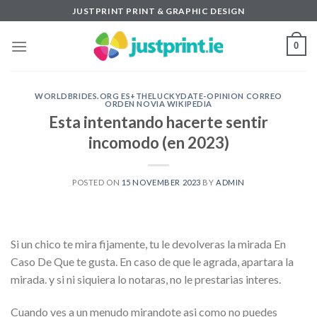
Skip
JUSTPRINT PRINT & GRAPHIC DESIGN
to
content
0
WORLDBRIDES.ORG ES+THELUCKYDATE-OPINION CORREO
ORDEN NOVIA WIKIPEDIA
Esta intentando hacerte sentir
incomodo (en 2023)
POSTED ON
15 NOVEMBER 2023
BY
ADMIN
Si un chico te mira fijamente, tu le devolveras la mirada En
Caso De Que te gusta. En caso de que le agrada, apartara la
mirada. y si ni siquiera lo notaras, no le prestarias interes.
Cuando ves a un menudo mirandote asi­ como no puedes