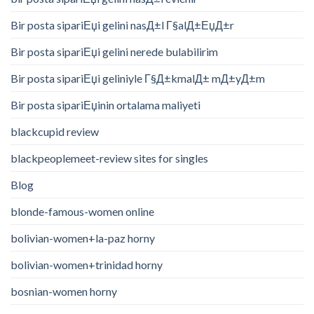
Bir posta sipariЕџi gelini nasД±l Г§alД±ЕџД±r
Bir posta sipariЕџi gelini nerede bulabilirim
Bir posta sipariЕџi geliniyle Г§Д±kmalД± mД±yД±m
Bir posta sipariЕџinin ortalama maliyeti
blackcupid review
blackpeoplemeet-review sites for singles
Blog
blonde-famous-women online
bolivian-women+la-paz horny
bolivian-women+trinidad horny
bosnian-women horny