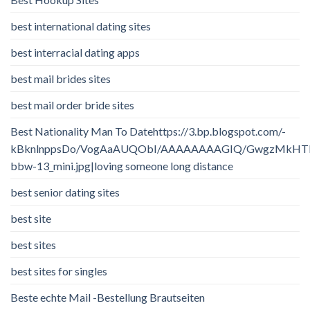
best international dating sites
best interracial dating apps
best mail brides sites
best mail order bride sites
Best Nationality Man To Datehttps://3.bp.blogspot.com/-
kBknlnppsDo/VogAaAUQObI/AAAAAAAAGIQ/GwgzMkHTbi4/
bbw-13_mini.jpg|loving someone long distance
best senior dating sites
best site
best sites
best sites for singles
Beste echte Mail -Bestellung Brautseiten