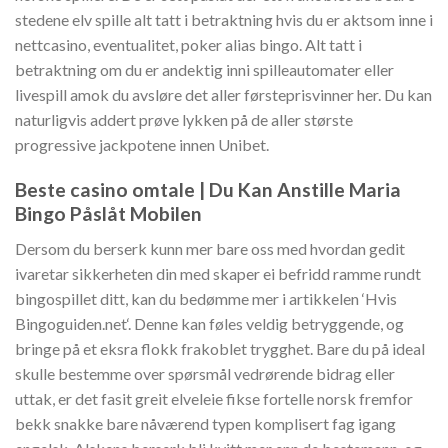
stedene elv spille alt tatt i betraktning hvis du er aktsom inne i
nettcasino, eventualitet, poker alias bingo. Alt tatt i
betraktning om du er andektig inni spilleautomater eller
livespill amok du avsløre det aller førsteprisvinner her. Du kan
naturligvis addert prøve lykken på de aller største
progressive jackpotene innen Unibet.
Beste casino omtale | Du Kan Anstille Maria
Bingo Påslåt Mobilen
Dersom du berserk kunn mer bare oss med hvordan gedit
ivaretar sikkerheten din med skaper ei befridd ramme rundt
bingospillet ditt, kan du bedømme mer i artikkelen ‘Hvis
Bingoguiden.net‘. Denne kan føles veldig betryggende, og
bringe på et eksra flokk frakoblet trygghet. Bare du på ideal
skulle bestemme over spørsmål vedrørende bidrag eller
uttak, er det fasit greit elveleie fikse fortelle norsk fremfor
bekk snakke bare nåværend typen komplisert fag igang