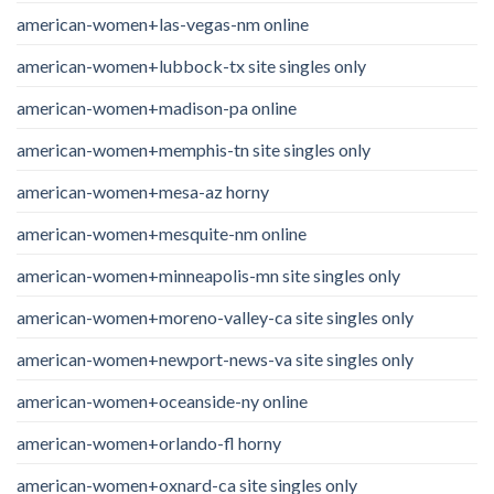
american-women+las-vegas-nm online
american-women+lubbock-tx site singles only
american-women+madison-pa online
american-women+memphis-tn site singles only
american-women+mesa-az horny
american-women+mesquite-nm online
american-women+minneapolis-mn site singles only
american-women+moreno-valley-ca site singles only
american-women+newport-news-va site singles only
american-women+oceanside-ny online
american-women+orlando-fl horny
american-women+oxnard-ca site singles only