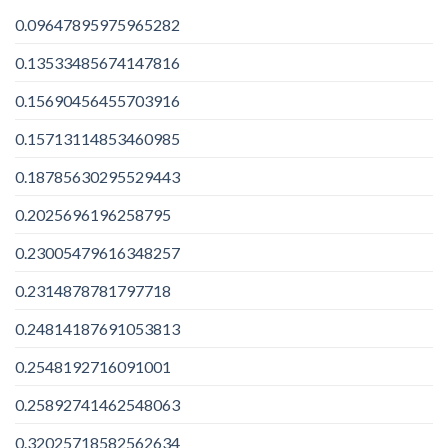
0.09647895975965282
0.13533485674147816
0.15690456455703916
0.15713114853460985
0.18785630295529443
0.2025696196258795
0.23005479616348257
0.2314878781797718
0.24814187691053813
0.2548192716091001
0.25892741462548063
0.32025718582562634