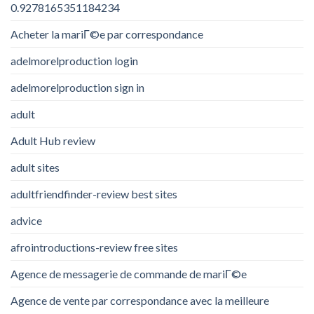
0.9278165351184234
Acheter la mariГ©e par correspondance
adelmorelproduction login
adelmorelproduction sign in
adult
Adult Hub review
adult sites
adultfriendfinder-review best sites
advice
afrointroductions-review free sites
Agence de messagerie de commande de mariГ©e
Agence de vente par correspondance avec la meilleure