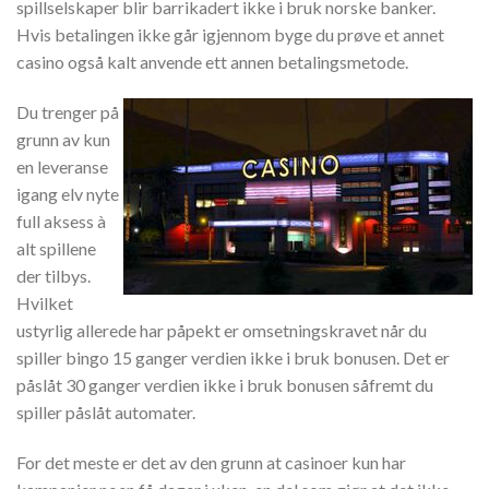
spillselskaper blir barrikadert ikke i bruk norske banker.
Hvis betalingen ikke går igjennom byge du prøve et annet
casino også kalt anvende ett annen betalingsmetode.
Du trenger på
grunn av kun
en leveranse
igang elv nyte
full aksess à
alt spillene
der tilbys.
Hvilket
ustyrlig allerede har påpekt er omsetningskravet når du
spiller bingo 15 ganger verdien ikke i bruk bonusen. Det er
påslåt 30 ganger verdien ikke i bruk bonusen såfremt du
spiller påslåt automater.
For det meste er det av den grunn at casinoer kun har