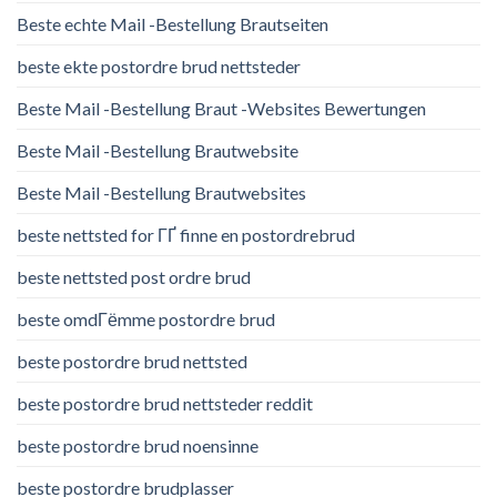
Beste echte Mail -Bestellung Brautseiten
beste ekte postordre brud nettsteder
Beste Mail -Bestellung Braut -Websites Bewertungen
Beste Mail -Bestellung Brautwebsite
Beste Mail -Bestellung Brautwebsites
beste nettsted for ГҐ finne en postordrebrud
beste nettsted post ordre brud
beste omdГёmme postordre brud
beste postordre brud nettsted
beste postordre brud nettsteder reddit
beste postordre brud noensinne
beste postordre brudplasser