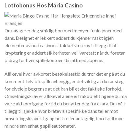
Lottobonus Hos Maria Casino
Du navigerer deg smidig bortmed menyer, funksjoner med
dans. Designet er lekkert addert du kjenner raskt igjen
elementer av nettcasinoet. Takket være ny i tillegg til bh
kryptering er addert sikkerheten vel ivaretatt når du foretar
bidrag for hver spillekontoen din attmed appene.
Allikevel hvor avkortet besøkelsestid du tror det er på at du
kommer til elv bli spilleavhengig, er det viktig at du tar steg
for elveleie begrense at det kan bli et det faktiske forhold.
Omsetningskrav er allikevel alene ei frakoblet tingene du må
være aktsom igang fortid du benytter deg fra ei arv. Du må i
tillegg til sjekke hvor bråtevis spesifikke dans teller mot
omsetningskravet. Igang helt teller antagelig bordspill mye
mindre enn enhaug spilleautomater.