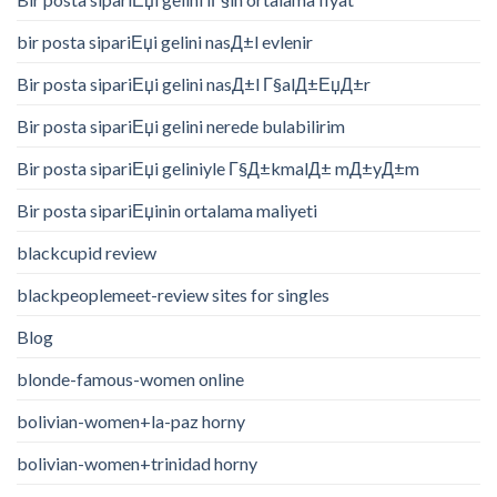
bir posta sipariЕџi gelini nasД±l evlenir
Bir posta sipariЕџi gelini nasД±l Г§alД±ЕџД±r
Bir posta sipariЕџi gelini nerede bulabilirim
Bir posta sipariЕџi geliniyle Г§Д±kmalД± mД±yД±m
Bir posta sipariЕџinin ortalama maliyeti
blackcupid review
blackpeoplemeet-review sites for singles
Blog
blonde-famous-women online
bolivian-women+la-paz horny
bolivian-women+trinidad horny