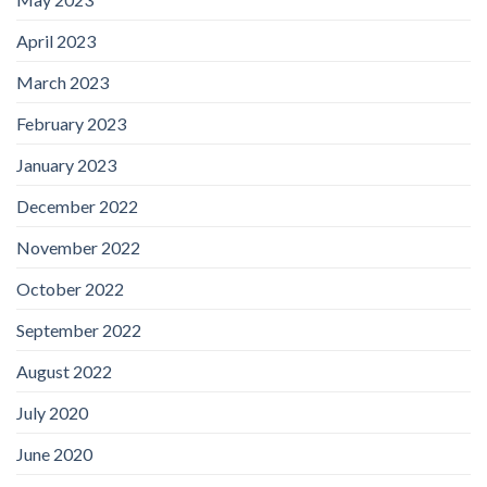
April 2023
March 2023
February 2023
January 2023
December 2022
November 2022
October 2022
September 2022
August 2022
July 2020
June 2020