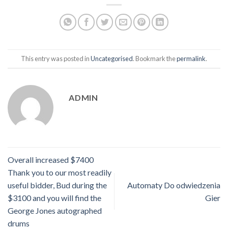
This entry was posted in
Uncategorised
. Bookmark the
permalink
.
ADMIN
Overall increased $7400
Thank you to our most readily
useful bidder, Bud during the
Automaty Do odwiedzenia
$3100 and you will find the
Gier
George Jones autographed
drums