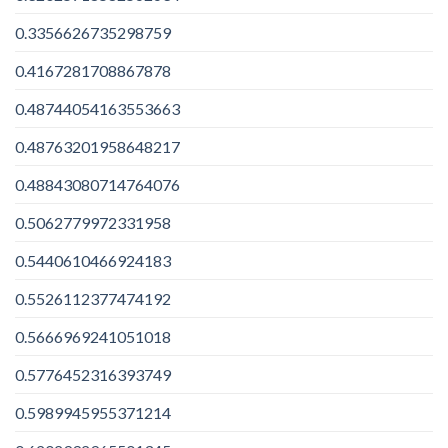
0.3356626735298759
0.4167281708867878
0.48744054163553663
0.48763201958648217
0.48843080714764076
0.5062779972331958
0.5440610466924183
0.5526112377474192
0.5666969241051018
0.5776452316393749
0.5989945955371214