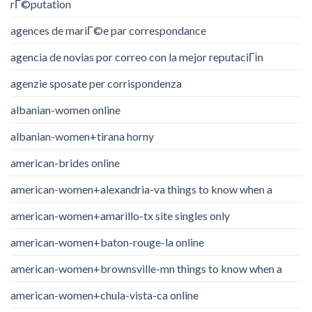
rГ©putation
agences de mariГ©e par correspondance
agencia de novias por correo con la mejor reputaciГіn
agenzie sposate per corrispondenza
albanian-women online
albanian-women+tirana horny
american-brides online
american-women+alexandria-va things to know when a
american-women+amarillo-tx site singles only
american-women+baton-rouge-la online
american-women+brownsville-mn things to know when a
american-women+chula-vista-ca online